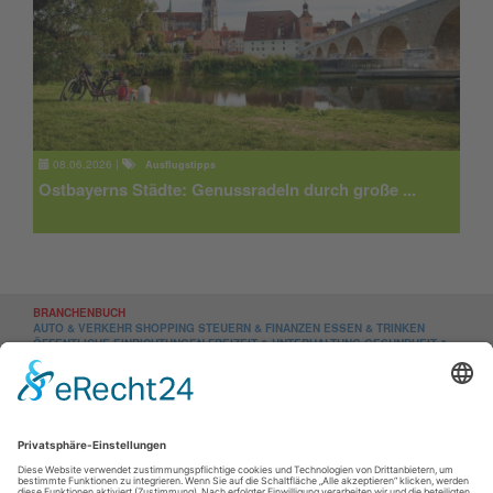
08.06.2026
|
Ausflugstipps
Ostbayerns Städte: Genussradeln durch große ...
BRANCHENBUCH
AUTO & VERKEHR
SHOPPING
STEUERN & FINANZEN
ESSEN & TRINKEN
ÖFFENTLICHE EINRICHTUNGEN
FREIZEIT & UNTERHALTUNG
GESUNDHEIT &
MEDIZIN
ELEKTRONIK
UNTERNEHMENSNEWS
REGION
AMBERG-SULZBACH
SCHWANDORF
CHAM
NEUMARKT
NEUSTADT
TIRSCHENREUTH
WEIDEN
MARKTPLATZ
LIFESTYLE
BUCH- & CD-TIPPS
VERANSTALTUNGEN
TICKETS REGIONAL
VERANSTALTUNGEN CHAM
VERANSTALTUNGEN