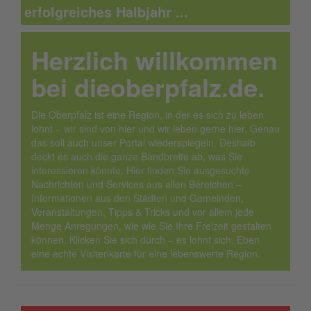
erfolgreiches Halbjahr ...
Herzlich willkommen
bei dieoberpfalz.de.
Die Oberpfalz ist eine Region, in der es sich zu leben
lohnt – wir sind von hier und wir leben gerne hier. Genau
das soll auch unser Portal wiederspiegeln. Deshalb
deckt es auch die ganze Bandbreite ab, was Sie
interessieren könnte. Hier finden Sie ausgesuchte
Nachrichten und Services aus allen Bereichen –
Informationen aus den Städten und Gemeinden,
Veranstaltungen, Tipps & Tricks und vor allem jede
Menge Anregungen, wie wie Sie Ihre Freizeit gestalten
können. Klicken Sie sich durch – es lohnt sich. Eben
eine echte Visitenkarte für eine lebenswerte Region.